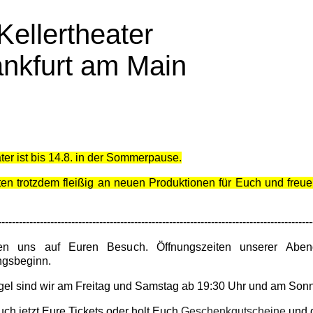
Kellertheater
ankfurt am Main
er ist bis 14.8. in der Sommerpause.
ten trotzdem fleißig an neuen Produktionen für Euch und fre
------------------------------------------------------------------------------------------
uen uns auf Euren Besuch. Öffnungszeiten unserer Abe
ngsbeginn.
gel sind wir am Freitag und Samstag ab 19:30 Uhr und am Sonn
uch jetzt Eure Tickets oder holt Euch
Geschenkgutscheine
und g