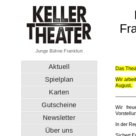
Fr
Junge Bühne Frankfurt
Aktuell
Das Theat
Spielplan
Wir arbei
August.
Karten
-------------
Gutscheine
Wir fre
Vorstellu
Newsletter
In der Re
Über uns
Sichert E