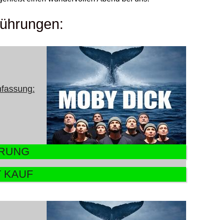
führungen:
nfassung:
ERUNG
T KAUF